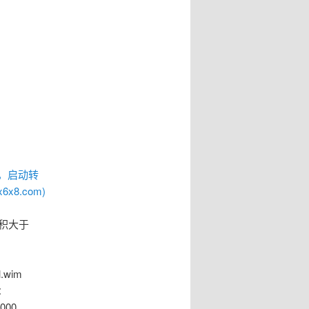
ws，启动转
x8.com)
积大于
.wim
件：
3000