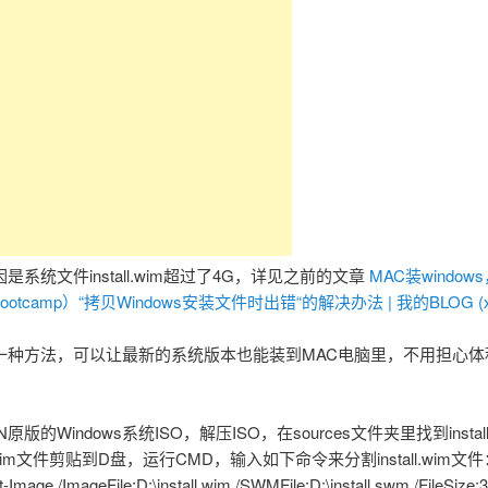
是系统文件install.wim超过了4G，详见之前的文章
MAC装windo
otcamp）“拷贝Windows安装文件时出错“的解决办法 | 我的BLOG (x6
一种方法，可以让最新的系统版本也能装到MAC电脑里，不用担心体
原版的Windows系统ISO，解压ISO，在sources文件夹里找到install
ll.wim文件剪贴到D盘，运行CMD，输入如下命令来分割install.wim文
t-Image /ImageFile:D:\install.wim /SWMFile:D:\install.swm /FileSize: