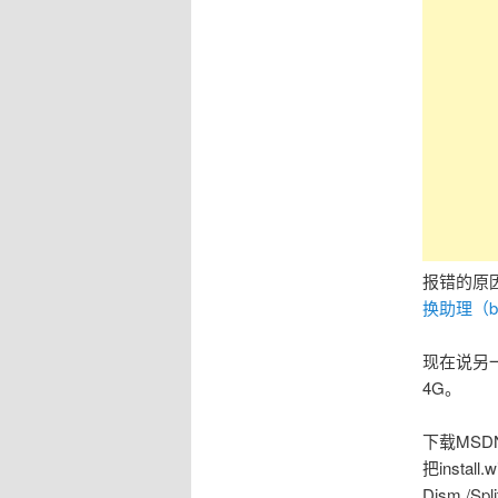
报错的原因
换助理（bo
现在说另
4G。
下载MSDN
把insta
Dism /Spli