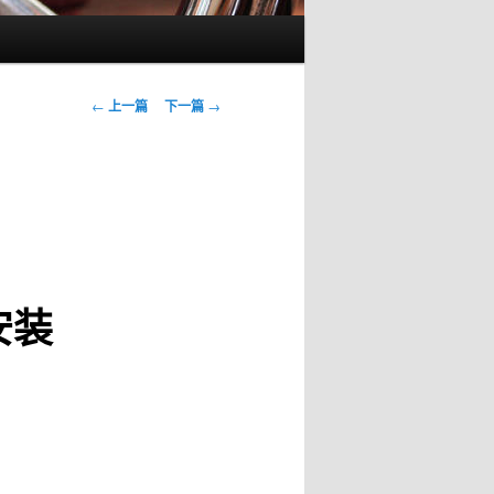
文
←
上一篇
下一篇
→
章
导
航
安装