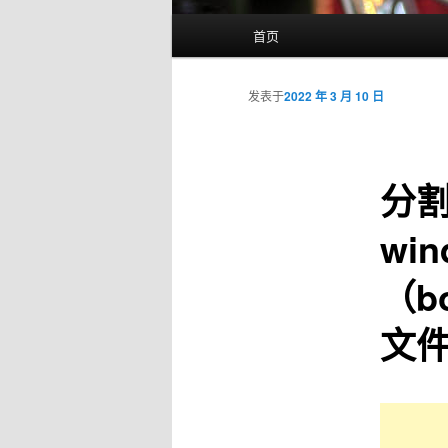
主
首页
跳
页
至
发表于
2022 年 3 月 10 日
主
分割
内
wi
容
（b
区
文件
域