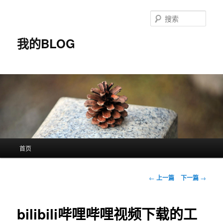
搜
索
我的BLOG
主
首页
跳
页
至
文
←
上一篇
下一篇
→
章
主
导
航
bilibili哔哩哔哩视频下载的工
内