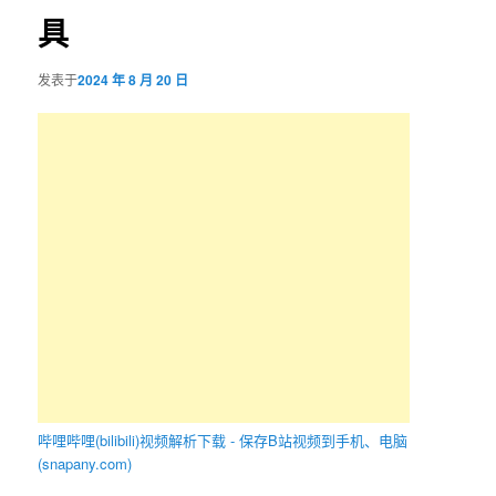
具
容
区
发表于
2024 年 8 月 20 日
域
哔哩哔哩(bilibili)视频解析下载 - 保存B站视频到手机、电脑
(snapany.com)