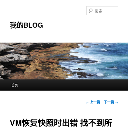
搜
索
我的BLOG
主
首页
跳
页
至
文
←
上一篇
下一篇
→
章
主
导
航
VM恢复快照时出错 找不到所
内