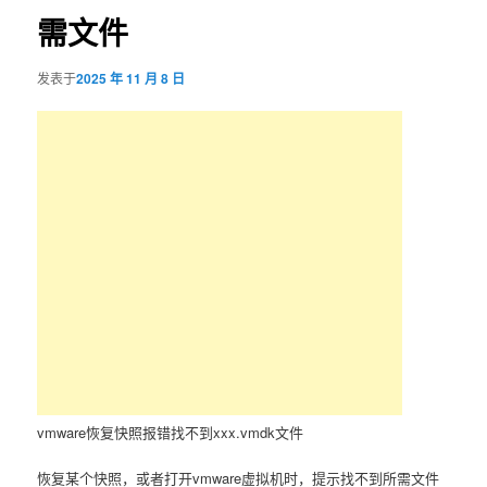
需文件
容
区
发表于
2025 年 11 月 8 日
域
vmware恢复快照报错找不到xxx.vmdk文件
恢复某个快照，或者打开vmware虚拟机时，提示找不到所需文件