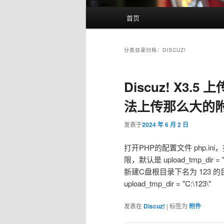
主
首页
跳
跳
页
至
至
分类目录归档：
DISCUZ!
主
副
Discuz! X3
内
内
法上传那么大的附
容
容
发表于
2024 年 6 月 2 日
区
区
打开PHP的配置文件 php.ini
限，默认是 upload_tmp_dir
域
域
新建C盘根目录下名为 123 的
upload_tmp_dir = "C:\123\"
发表在
Discuz!
|
标签为
附件