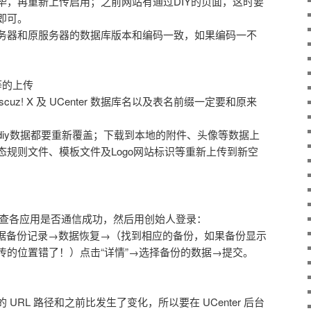
毕，再重新上传启用；之前网站有通过DIY的页面，这时要
即可。
务器和原服务器的数据库版本和编码一致，如果编码一不
等的上传
uz! X 及 UCenter 数据库名以及表名前缀一定要和原来
diy数据都要重新覆盖；下载到本地的附件、头像等数据上
态规则文件、模板文件及Logo网站标识等重新上传到新空
台，检查各应用是否通信成功，然后用创始人登录：
份→数据备份记录→数据恢复→（找到相应的备份，如果备份显示
传的位置错了！）点击“详情”→选择备份的数据→提交。
z! X 的 URL 路径和之前比发生了变化，所以要在 UCenter 后台