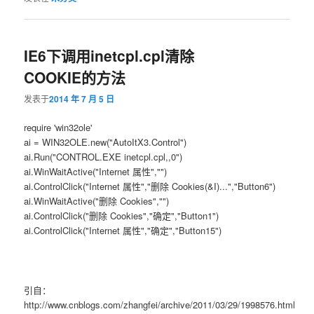
IE6下调用inetcpl.cpl清除
COOKIE的方法
发表于
2014 年 7 月 5 日
require 'win32ole'
ai = WIN32OLE.new("AutoItX3.Control")
ai.Run("CONTROL.EXE inetcpl.cpl,,0")
ai.WinWaitActive("Internet 属性","")
ai.ControlClick("Internet 属性","删除 Cookies(&I)...","Button6")
ai.WinWaitActive("删除 Cookies","")
ai.ControlClick("删除 Cookies","确定","Button1")
ai.ControlClick("Internet 属性","确定","Button15")
引自：
http://www.cnblogs.com/zhangfei/archive/2011/03/29/1998576.html