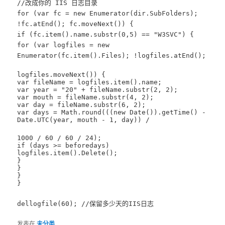
//改成你的 IIS 日志目录
for (var fc = new Enumerator(dir.SubFolders);
!fc.atEnd(); fc.moveNext()) {
if (fc.item().name.substr(0,5) == "W3SVC") {
for (var logfiles = new
Enumerator(fc.item().Files); !logfiles.atEnd();
logfiles.moveNext()) {
var fileName = logfiles.item().name;
var year = "20" + fileName.substr(2, 2);
var mouth = fileName.substr(4, 2);
var day = fileName.substr(6, 2);
var days = Math.round(((new Date()).getTime() -
Date.UTC(year, mouth - 1, day)) /
1000 / 60 / 60 / 24);
if (days >= beforedays)
logfiles.item().Delete();
}
}
}
}
dellogfile(60); //保留多少天的IIS日志
发表在
未分类