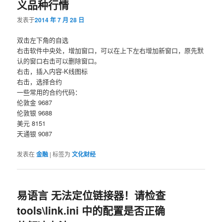
义品种行情
容
容
发表于
2014 年 7 月 28 日
区
区
双击左下角的自选
右击软件中央处，增加窗口，可以在上下左右增加新窗口，原先默
域
域
认的窗口右击可以删除窗口。
右击，插入内容-K线图标
右击，选择合约
一些常用的合约代码：
伦敦金 9687
伦敦银 9688
美元 8151
天通银 9087
发表在
金融
|
标签为
文化财经
易语言 无法定位链接器！请检查
tools\link.ini 中的配置是否正确