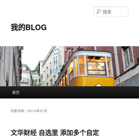
搜
索
我的BLOG
主
首页
跳
跳
页
至
至
月度归档：
2014年07月
主
副
文华财经 自选里 添加多个自定
内
内