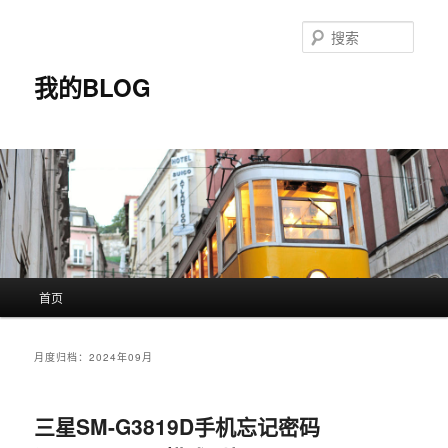
搜
索
我的BLOG
主
首页
跳
跳
页
至
至
月度归档：
2024年09月
主
副
三星SM-G3819D手机忘记密码
内
内