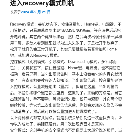
进入recovery模式刷机
容
容
发表于
2024 年 9 月 21 日
区
区
Recovery模式：关机状态下，按住音量加、Home键、电源键，不
用管振动，只看屏幕直到出现“SAMSUNG”画面，等它消失后后松
域
域
开电源键，其它两个键继续按着，然后它会再次出现开机第一屏和
第二屏，多数人看到这里就以为进入失败了，于是松开手放弃了，
松开了就真的会正常开机了，其实只要继续按着音量加和Home
键，就能进入Recovery模式。
挖煤模式（刷机模式、引导模式、Downloading模式，多名称而
已）：关机状态下，按住音量减、Home键、电源键，也不用管它
振动，看着屏幕，当它出现警告时，基本上没看完它的内容它就消
失了。有查阅相关教程的人就知道，当出现警告后，按音量加是进
入挖煤模式，音量减是退出（重启）。但是在这里，当出现警告
后，不管你按哪个键它都会重启，这就对了。正确的方法是，当它
出现警告时，手不要动，等警告消失后，松开电源键，其它两个键
继续按着，等它第二次出现警告信息后，你就会发现这次警告不会
自动消失了，然后就可以按音量加进入挖煤模式了。
以上两种模式都有共同点，就是系统会给你制造一次虚假界面，让
你以为成功了，实际还没有。第二次出现界面才是真的。
安全模式：这部手机的安全模式也不是像网上大部分说的那样，当