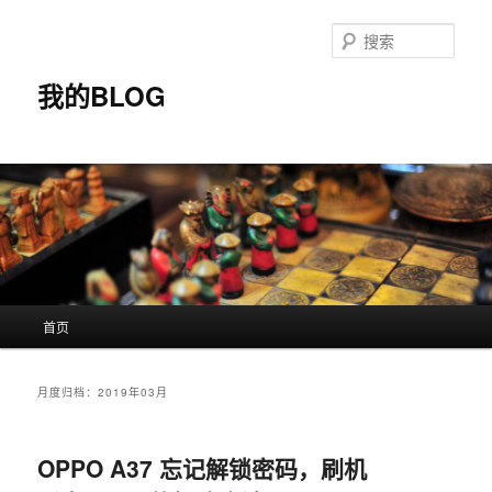
搜
索
我的BLOG
主
首页
跳
跳
页
至
至
月度归档：
2019年03月
主
副
OPPO A37 忘记解锁密码，刷机
内
内