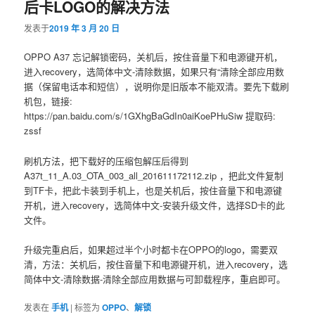
后卡LOGO的解决方法
容
容
发表于
2019 年 3 月 20 日
区
区
OPPO A37 忘记解锁密码，关机后，按住音量下和电源键开机，
进入recovery，选简体中文-清除数据，如果只有“清除全部应用数
域
域
据（保留电话本和短信），说明你是旧版本不能双清。要先下载刷
机包，链接:
https://pan.baidu.com/s/1GXhgBaGdIn0aiKoePHuSiw 提取码:
zssf
刷机方法，把下载好的压缩包解压后得到
A37t_11_A.03_OTA_003_all_201611172112.zip ，把此文件复制
到TF卡，把此卡装到手机上，也是关机后，按住音量下和电源键
开机，进入recovery，选简体中文-安装升级文件，选择SD卡的此
文件。
升级完重启后，如果超过半个小时都卡在OPPO的logo，需要双
清，方法：关机后，按住音量下和电源键开机，进入recovery，选
简体中文-清除数据-清除全部应用数据与可卸载程序，重启即可。
发表在
手机
|
标签为
OPPO
、
解锁