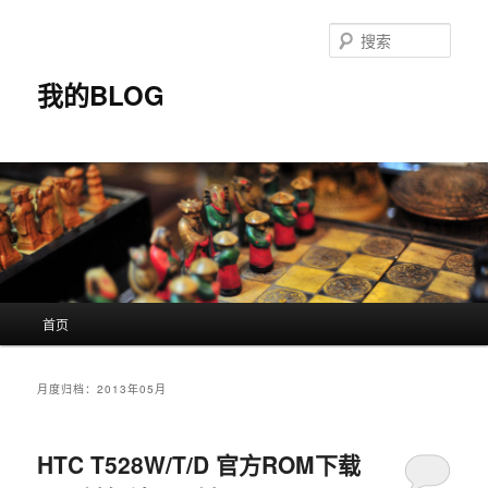
搜
索
我的BLOG
主
首页
跳
跳
页
至
至
月度归档：
2013年05月
主
副
HTC T528W/T/D 官方ROM下载
内
内