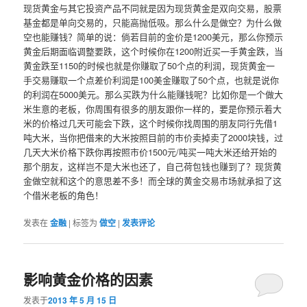
现货黄金与其它投资产品不同就是因为现货黄金是双向交易，股票
基金都是单向交易的，只能高抛低吸。那么什么是做空？为什么做
空也能赚钱？简单的说：倘若目前的金价是1200美元，那么你预示
黄金后期面临调整要跌，这个时候你在1200附近买一手黄金跌，当
黄金跌至1150的时候也就是你赚取了50个点的利润，现货黄金一
手交易赚取一个点差价利润是100美金赚取了50个点，也就是说你
的利润在5000美元。那么买跌为什么能赚钱呢？比如你是一个做大
米生意的老板，你周围有很多的朋友跟你一样的，要是你预示着大
米的价格过几天可能会下跌，这个时候你找周围的朋友同行先借1
吨大米，当你把借来的大米按照目前的市价卖掉卖了2000块钱，过
几天大米价格下跌你再按照市价1500元/吨买一吨大米还给开始的
那个朋友，这样岂不是大米也还了，自己荷包钱也赚到了？现货黄
金做空就和这个的意思差不多！而全球的黄金交易市场就承担了这
个借米老板的角色！
发表在
金融
|
标签为
做空
|
发表评论
影响黄金价格的因素
发表于
2013 年 5 月 15 日