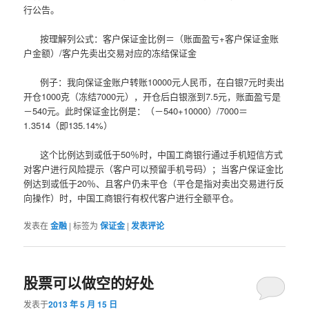
行公告。
按理解列公式：客户保证金比例＝（账面盈亏+客户保证金账
户金额）/客户先卖出交易对应的冻结保证金
例子：我向保证金账户转账10000元人民币，在白银7元时卖出
开仓1000克（冻结7000元），开仓后白银涨到7.5元，账面盈亏是
－540元。此时保证金比例是：（－540+10000）/7000＝
1.3514（即135.14%）
这个比例达到或低于50％时，中国工商银行通过手机短信方式
对客户进行风险提示（客户可以预留手机号码）；当客户保证金比
例达到或低于20％、且客户仍未平仓（平仓是指对卖出交易进行反
向操作）时，中国工商银行有权代客户进行全额平仓。
发表在
金融
|
标签为
保证金
|
发表评论
股票可以做空的好处
发表于
2013 年 5 月 15 日