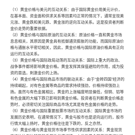
（1）黄金价格与美元的互动关系：由于国际黄金价用美元计价，
在基本面、资金面和供求关系等因素均正常的情况下，通常呈现美
元涨、黄金跌和美元跌、黄金涨的逆向互动关系。这是投资者判断
金价走势的重要依据。
（2）黄金价格与国际原油的互动关系：原油价格一直和黄金市场
息息相关，其原因是黄金具有抵御通货膨胀的功能，而国际原油价
格与通胀水平密切相关，因此，黄金价格与国际原油价格具有正向
运行的互动关系。
（3）黄金价格与国际政局动荡的互动关系：国际上重大的政治、
战争事件都将影响黄金价格。黄金发挥其保值避险的作用，成为投
资的首选，刺激金价的上扬。
（4）黄金价格与国际商品市场的联动关系：由于“金砖四国”经济的
持续崛起，对有色金属等商品的需求持续强劲，价格持续强劲上
扬。虽然与有色金属相比，黄金的上涨幅度明显偏低，但铜、铝等
有色金属的大幅下跌已影响到黄金价格。投资者在判断黄金价格走
势时，必须密切关注国际商品市场尤其是有色金属价格的走势。
（5）黄金价格与国际重要股票市场的互动关系：国际黄金市场的
发展历史表明，在通常情况下，黄金与股市也是逆向运行的，股市
行情大幅上扬时，黄金价格往往是下跌的，反之亦然。
（6）黄金价格与黄金现货市场季节性供求因素的关系：黄金现货