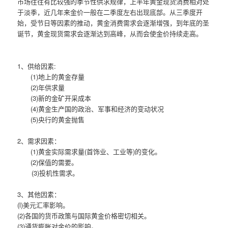
市场往往有比较强的季节性供求规律，上半年黄金现货消费相对处
于淡季，近几年来金价一般在二季度左右出现底部。从三季度开
始，受节日等因素的推动，黄金消费需求会逐渐增强，到年底的圣
诞节，黄金现货需求会逐渐达到高峰，从而会使金价持续走高。
1、供给因素:
(1)地上的黄金存量
(2)年供求量
(3)新的金矿开采成本
(4)黄金生产国的政治、军事和经济的变动状况
(5)央行的黄金抛售
2、需求因素：
(1)黄金实际需求量(首饰业、工业等)的变化。
(2)保值的需要。
(3)投机性需求。
3、其他因素：
(l)美元汇率影响。
(2)各国的货币政策与国际黄金价格密切相关。
(3)通货膨胀对金价的影响。