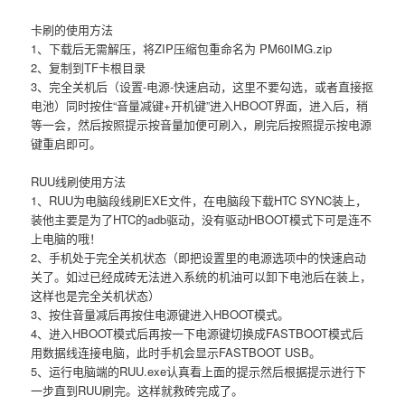
卡刷的使用方法
1、下载后无需解压，将ZIP压缩包重命名为 PM60IMG.zip
2、复制到TF卡根目录
3、完全关机后（设置-电源-快速启动，这里不要勾选，或者直接抠
电池）同时按住“音量减键+开机键”进入HBOOT界面，进入后，稍
等一会，然后按照提示按音量加便可刷入，刷完后按照提示按电源
键重启即可。
RUU线刷使用方法
1、RUU为电脑段线刷EXE文件，在电脑段下载HTC SYNC装上，
装他主要是为了HTC的adb驱动，没有驱动HBOOT模式下可是连不
上电脑的哦！
2、手机处于完全关机状态（即把设置里的电源选项中的快速启动
关了。如过已经成砖无法进入系统的机油可以卸下电池后在装上，
这样也是完全关机状态）
3、按住音量减后再按住电源键进入HBOOT模式。
4、进入HBOOT模式后再按一下电源键切换成FASTBOOT模式后
用数据线连接电脑，此时手机会显示FASTBOOT USB。
5、运行电脑端的RUU.exe认真看上面的提示然后根据提示进行下
一步直到RUU刷完。这样就救砖完成了。