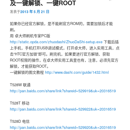
及一键解锁、一键ROOT
容
容
发表于
2013 年 5 月 21 日
区
区
如果你已经官方解锁，是不能刷官方ROM的，需要加锁后才能
刷。
域
域
用 卓大师刷机专家PC版
http://static.opda.com/zhuodashi/ZhuoDaShi-setup.exe
下载后插
上手机，手机打开USB调试模式，打开卓大师，进入实用工具，点
击“HTC官方加锁”即可。刷完机，如果要进行官方解锁、获取
ROOT权限的操作，在卓大师实用工具里也有，注意，必须先官方
解锁，才能获取ROOT。
一键解锁的图文教程
http://www.dashi.com/guide/1432.html
T528W 联通
http://pan.baidu.com/share/link?shareid=529919&uk=20316519
T528T 移动
http://pan.baidu.com/share/link?shareid=529922&uk=20316519
T528D 电信
http://pan.baidu.com/share/link?shareid=529920&uk=20316519