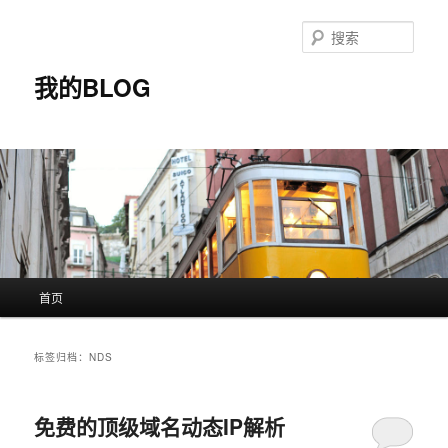
搜
索
我的BLOG
主
首页
跳
跳
页
至
至
标签归档：
NDS
主
副
免费的顶级域名动态IP解析
内
内