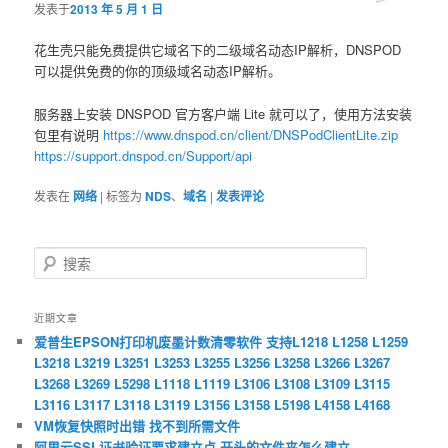
发表于
2013 年 5 月 1 日
容
容
花生壳只能免费提供它域名下的二级域名动态IP解析，DNSPOD
区
区
可以提供免费的你的顶级域名动态IP解析。
域
域
服务器上安装 DNSPOD 官方客户端 Lite 就可以了，使用方法安装
包里有说明
https://www.dnspod.cn/client/DNSPodClientLite.zip
https://support.dnspod.cn/Support/api
发表在
网络
|
标签为
NDS
、
域名
|
发表评论
搜
索
近期文章
爱普生EPSON打印机废墨计数清零软件 支持L1218 L1258 L1259
L3218 L3219 L3251 L3253 L3255 L3256 L3258 L3266 L3267
L3268 L3269 L5298 L1118 L1119 L3106 L3108 L3109 L3115
L3116 L3117 L3118 L3119 L3156 L3158 L5198 L4158 L4168
VM恢复快照时出错 找不到所需文件
阿里云SSL证书验证要求建立点.开头的文件夹怎么建立