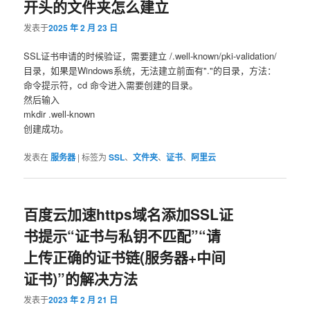
开头的文件夹怎么建立
容
容
发表于
2025 年 2 月 23 日
区
区
SSL证书申请的时候验证，需要建立 /.well-known/pki-validation/
目录，如果是Windows系统，无法建立前面有"."的目录，方法：
域
域
命令提示符，cd 命令进入需要创建的目录。
然后输入
mkdir .well-known
创建成功。
发表在
服务器
|
标签为
SSL
、
文件夹
、
证书
、
阿里云
百度云加速https域名添加SSL证
书提示“证书与私钥不匹配”“请
上传正确的证书链(服务器+中间
证书)”的解决方法
发表于
2023 年 2 月 21 日