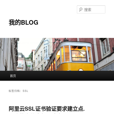
搜
索
我的BLOG
主
首页
跳
跳
页
至
至
标签归档：
SSL
主
副
阿里云SSL证书验证要求建立点.
内
内